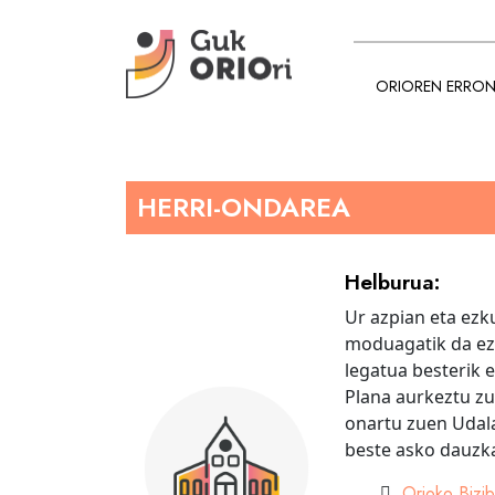
ORIOREN ERRO
HERRI-ONDAREA
Helburua:
Ur azpian eta ezk
moduagatik da eza
legatua besterik e
Plana aurkeztu zu
onartu zuen Udala
beste asko dauzka
Orioko Bizib