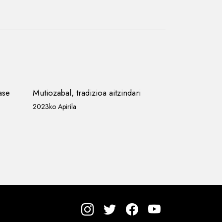
ase
Mutiozabal, tradizioa aitzindari
2023ko Apirila