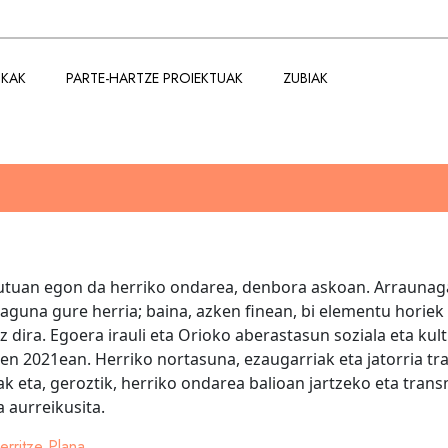
NKAK
PARTE-HARTZE PROIEKTUAK
ZUBIAK
utuan egon da herriko ondarea, denbora askoan. Arraunagat
guna gure herria; baina, azken finean, bi elementu horiek
z dira. Egoera irauli eta Orioko aberastasun soziala eta kul
en 2021ean. Herriko nortasuna, ezaugarriak eta jatorria tr
k eta, geroztik, herriko ondarea balioan jartzeko eta transm
 aurreikusita.
erritze Plana