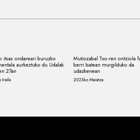
o itsas ondareari buruzko
Mutiozabal Txo-ren ontziola f
entala aurkeztuko du Udalak
berri batean murgilduko da
ren 27an
udazkenean
Iraila
2023ko Maiatza