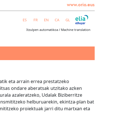
www.orio.eus
ES
FR
EN
CA
GL
Itzulpen automatikoa / Machine translation
ik eta arrain errea prestatzeko
 itsas ondare aberatsak utzitako azken
turala azaleratzeko, Udalak Biziberritze
ansmititzeko helburuarekin, ekintza-plan bat
ititzeko proiektuak jarri ditu martxan eta