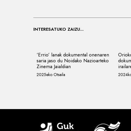
INTERESATUKO ZAIZU...
‘Errio’ lanak dokumental onenaren
Oriok
saria jaso du Noidako Nazioarteko
dokum
Zinema Jaialdian
iraila
2025eko Otsaila
2024ko 