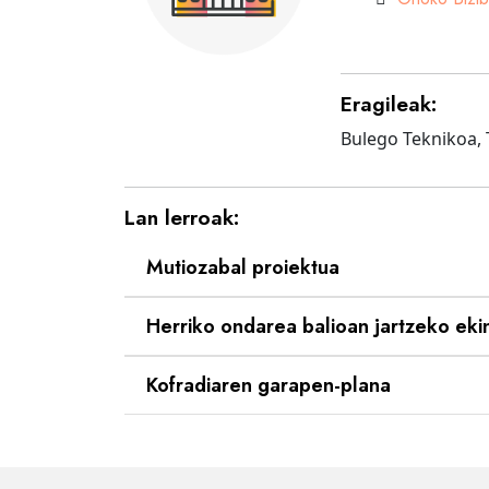
Eragileak:
Bulego Teknikoa, 
Lan lerroak:
Mutiozabal proiektua
Herriko ondarea balioan jartzeko eki
Kofradiaren garapen-plana