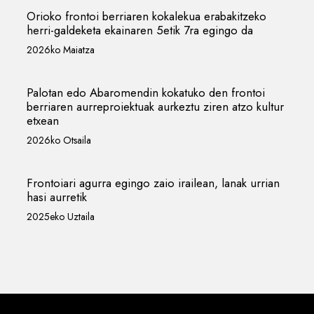
Orioko frontoi berriaren kokalekua erabakitzeko
herri-galdeketa ekainaren 5etik 7ra egingo da
2026ko Maiatza
Palotan edo Abaromendin kokatuko den frontoi
berriaren aurreproiektuak aurkeztu ziren atzo kultur
etxean
2026ko Otsaila
Frontoiari agurra egingo zaio irailean, lanak urrian
hasi aurretik
2025eko Uztaila