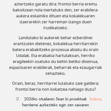
aztertzeko garatu dira: frontoi berria eremu
bakoitzean nola txertatuko den, zer erabilera-
aukera eskainiko dituen eta kokalekuaren
izaerarekin zer harreman izango duen
irudikatzeko.
Landutako bi aukerek behar ezberdinei
erantzuten dietenez, kokalekua herritarrekin
batera erabakitzeko prozesua abiatu du orain
Udalak. Eta erabakia hartutakoan, herriko
eragileekin osatuko du behin betiko diseinua,
espazioaren erabilerak, beharrak eta ezaugarriak
zehazteko.
Orain, beraz, herritarrei luzatuko zaie galdera:
frontoi berria non kokatzea nahiago duzu?
2026ko otsailaren 5ean bi proiektuak
bideoa
.
herritarrei aurkezteko egin zen saioaren