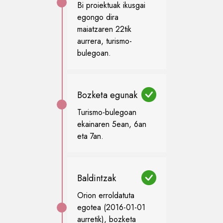
Bi proiektuak ikusgai
egongo dira
maiatzaren 22tik
aurrera, turismo-
bulegoan.
Bozketa egunak
Turismo-bulegoan
ekainaren 5ean, 6an
eta 7an.
Baldintzak
Orion erroldatuta
egotea (2016-01-01
aurretik), bozketa