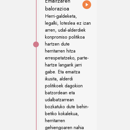
Emaitzaren
balorazioa
Herri-galdeketa,
legalki, loteslea ez izan
arren, udal-alderdiek
konpromiso politikoa
hartzen dute
herritarren hitza
errespetatzeko, parte-
hartze langarik jarri
gabe. Eta emaitza
ikusita, alderdi
politikoek dagokion
batzordean eta
udalbatzarrean
bozkatuko dute behin-
betiko kokalekua,
herritarren
gehiengoaren nahia