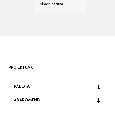
oinarri hartuta.
PROIEKTUAK
PALOTA
ABAROMENDI