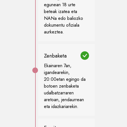
egunean 18 urte
beteak izatea eta
NANa edo baliozko
dokumentu ofiziala
aurkeztea.
Zenbaketa
Ekainaren 7an,
igandearekin,
20:00etan egingo da
botoen zenbaketa
udalbatzarraren
aretoan, jendaurrean
eta idazkariarekin.