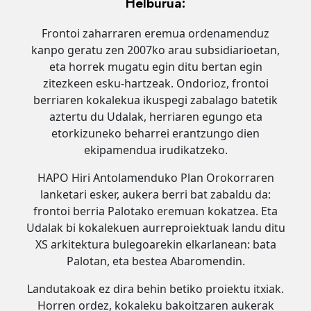
Helburua:
Frontoi zaharraren eremua ordenamenduz
kanpo geratu zen 2007ko arau subsidiarioetan,
eta horrek mugatu egin ditu bertan egin
zitezkeen esku-hartzeak.
Ondorioz, frontoi
berriaren kokalekua ikuspegi zabalago batetik
aztertu du Udalak, herriaren egungo eta
etorkizuneko beharrei erantzungo dien
ekipamendua irudikatzeko.
HAPO Hiri Antolamenduko Plan Orokorraren
lanketari esker, aukera berri bat zabaldu da:
frontoi berria Palotako eremuan kokatzea. Eta
Udalak bi kokalekuen aurreproiektuak landu ditu
XS arkitektura bulegoarekin elkarlanean: bata
Palotan, eta bestea Abaromendin.
Landutakoak ez dira behin betiko proiektu itxiak.
Horren ordez, kokaleku bakoitzaren aukerak