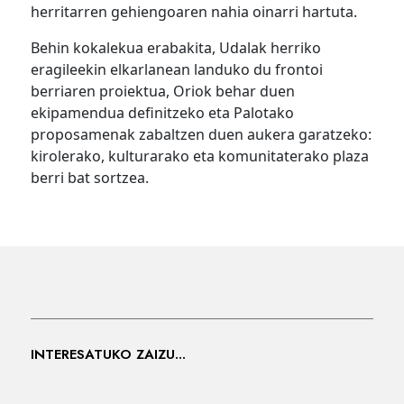
herritarren gehiengoaren nahia oinarri hartuta.
Behin kokalekua erabakita, Udalak herriko
eragileekin elkarlanean landuko du frontoi
berriaren proiektua, Oriok behar duen
ekipamendua definitzeko eta Palotako
proposamenak zabaltzen duen aukera garatzeko:
kirolerako, kulturarako eta komunitaterako plaza
berri bat sortzea.
INTERESATUKO ZAIZU...