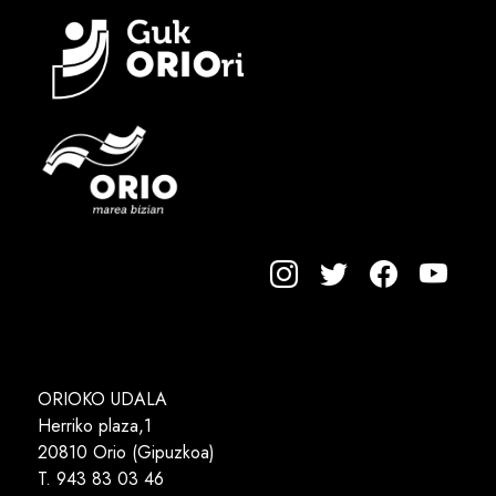
ORIOKO UDALA
Herriko plaza,1
20810 Orio (Gipuzkoa)
T. 943 83 03 46