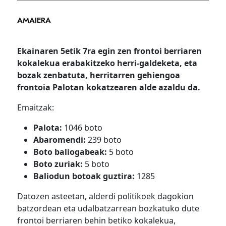
AMAIERA
Ekainaren 5etik 7ra egin zen frontoi berriaren
kokalekua erabakitzeko herri-galdeketa, eta
bozak zenbatuta, herritarren gehiengoa
frontoia Palotan kokatzearen alde azaldu da.
Emaitzak:
Palota:
1046 boto
Abaromendi:
239 boto
Boto baliogabeak:
5 boto
Boto zuriak:
5 boto
Baliodun botoak guztira:
1285
Datozen asteetan, alderdi politikoek dagokion
batzordean eta udalbatzarrean bozkatuko dute
frontoi berriaren behin betiko kokalekua,