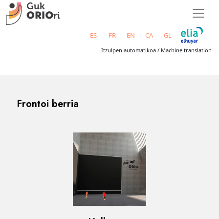
ES
FR
EN
CA
GL
Itzulpen automatikoa / Machine translation
Frontoi berria