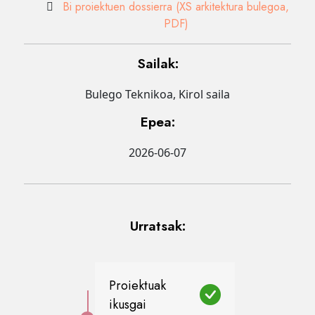
Bi proiektuen dossierra (XS arkitektura bulegoa,
PDF)
Sailak:
Bulego Teknikoa, Kirol saila
Epea:
2026-06-07
Urratsak:
Proiektuak
ikusgai